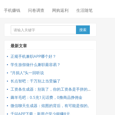
手机赚钱
问卷调查
网购返利
生活随笔
搜索
最新文章
正规手机兼职APP哪个好？
学生放假做什么兼职最容易？
“月捐人”头一回听说
长点智吧：千万别上当受骗了
工资条生成器：别装了，你的工资条是手拼的吧？
薅羊毛吧：0.5充1元话费，0撸商品挣佣金
微信聊天生成器：炫图的背后，有可能是假的。
千问APP下载：新用户至少能赚8元