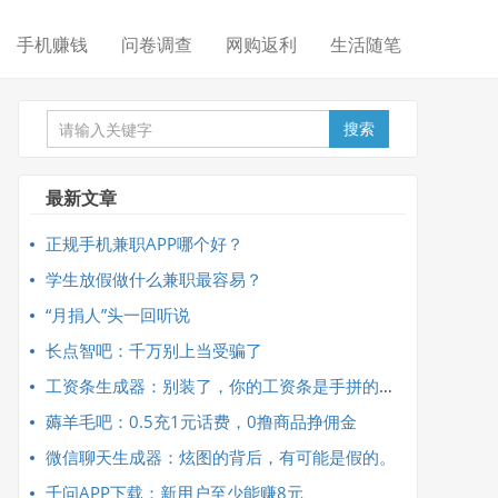
手机赚钱
问卷调查
网购返利
生活随笔
搜索
最新文章
正规手机兼职APP哪个好？
学生放假做什么兼职最容易？
“月捐人”头一回听说
长点智吧：千万别上当受骗了
工资条生成器：别装了，你的工资条是手拼的吧？
薅羊毛吧：0.5充1元话费，0撸商品挣佣金
微信聊天生成器：炫图的背后，有可能是假的。
千问APP下载：新用户至少能赚8元